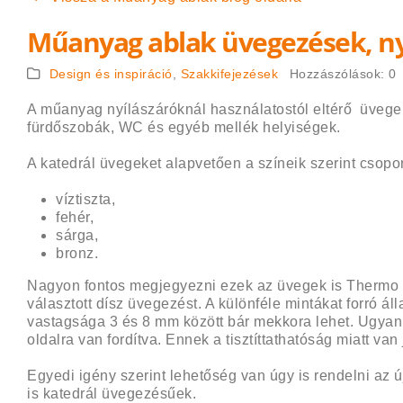
Műanyag ablak üvegezések, ny
Design és inspiráció
,
Szakkifejezések
Hozzászólások:
0
A műanyag nyílászáróknál használatostól eltérő üvegek
fürdőszobák, WC és egyéb mellék helyiségek.
A katedrál üvegeket alapvetően a színeik szerint csopor
víztiszta,
fehér,
sárga,
bronz.
Nagyon fontos megjegyezni ezek az üvegek is Thermo r
választott dísz üvegezést. A különféle mintákat forró 
vastagsága 3 és 8 mm között bár mekkora lehet. Ugyan
oldalra van fordítva. Ennek a tisztíttathatóság miatt van
Egyedi igény szerint lehetőség van úgy is rendelni az ú
is katedrál üvegezésűek.