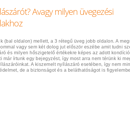
lászárót? Avagy milyen üvegezési
blakhoz
 (bal oldalon) mellett, a 3 rétegű üveg jobb oldalon. A me
alommal vagy sem két dolog jut először eszébe amit tudni sz
áró és milyen hőszigetelő értékekre képes az adott kondíci
ti már írtunk egy bejegyzést, így most arra nem térünk ki meg
lászáróinkat. A kiszemelt nyílászáró esetében, így nem mi
elmet, de a biztonságot és a beláthatóságot is figyelembe 