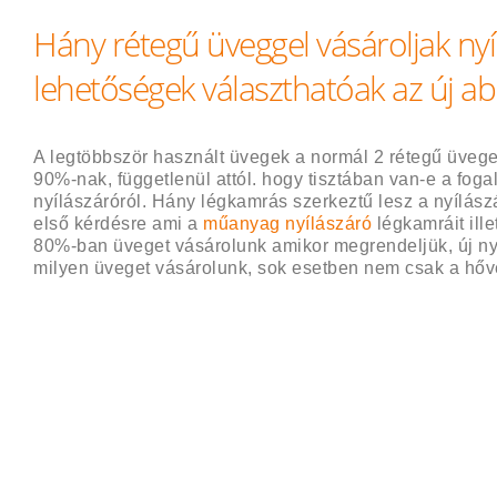
Hány rétegű üveggel vásároljak nyí
lehetőségek választhatóak az új a
A legtöbbször használt üvegek a normál 2 rétegű üvegek
90%-nak, függetlenül attól. hogy tisztában van-e a fog
nyílászáróról. Hány légkamrás szerkeztű lesz a nyílász
első kérdésre ami a
műanyag nyílászáró
légkamráit ille
80%-ban üveget vásárolunk amikor megrendeljük, új nyí
milyen üveget vásárolunk, sok esetben nem csak a hővéd