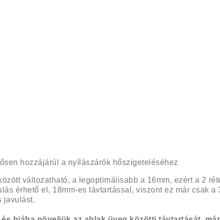
ősen hozzájárúl a nyílászárók hőszigeteléséhez
között változatható, a legoptimálisabb a 16mm, ezért a 2 ré
ulás érhető el, 18mm-es távtartással, viszont ez már csak a 
 javulást.
, és hiába növeljük az ablak üveg közötti távtartását, má