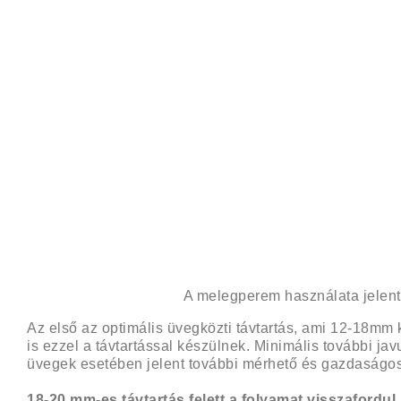
A melegperem használata jelent
Az első az optimális üvegközti távtartás, ami 12-18mm 
is ezzel a távtartással készülnek. Minimális további jav
üvegek esetében jelent további mérhető és gazdaságos
18-20 mm-es távtartás felett a folyamat visszafordul