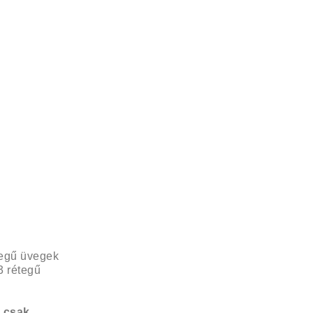
tegű üvegek
3 rétegű
r csak