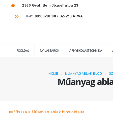
2360 Gyál, Bem József utca 23
H-P: 08:00-16:00 / SZ-V: ZÁRVA
FŐOLDAL
NYÍLÁSZÁRÓK
ÁRNYÉKOLÁSTECHNIKA
HOME
MŰANYAG ABLAK BLOG
SZ
Műanyag ablak
Vissza a Műanyag ablak blog oldalra