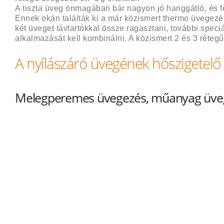
A tiszta üveg önmagában bár nagyon jó hanggátló, és f
Ennek okán találták ki a már közismert thermo üvegezé
két üveget távtartókkal össze ragasztani, további speci
alkalmazását kell kombinálni. A közismert 2 és 3 réteg
A nyílászáró üvegének hőszigetelő
Melegperemes üvegezés, műanyag üvegk