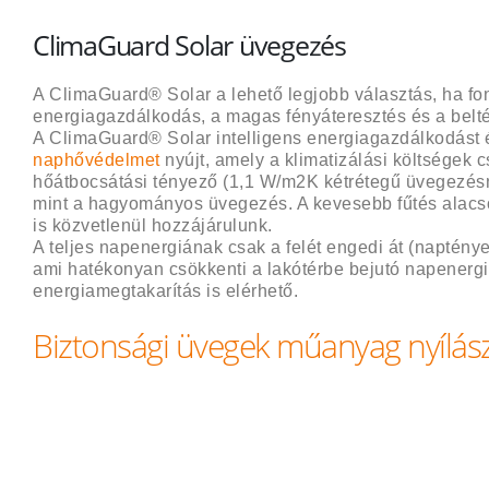
ClimaGuard Solar üvegezés
A ClimaGuard® Solar a lehető legjobb választás, ha fo
energiagazdálkodás, a magas fényáteresztés és a belté
A ClimaGuard® Solar intelligens energiagazdálkodást 
naphővédelmet
nyújt, amely a klimatizálási költségek
hőátbocsátási tényező (1,1 W/m2K kétrétegű üvegezésné
mint a hagyományos üvegezés. A kevesebb fűtés alacs
is közvetlenül hozzájárulunk.
A teljes napenergiának csak a felét engedi át (naptén
ami hatékonyan csökkenti a lakótérbe bejutó napenergi
energiamegtakarítás is elérhető.
Biztonsági üvegek műanyag nyílás