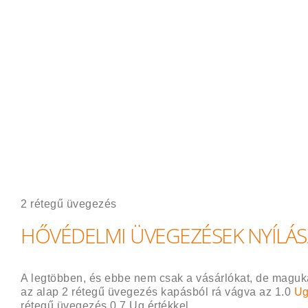
2 rétegű üvegezés
HŐVÉDELMI ÜVEGEZÉSEK NYÍLÁ
A legtöbben, és ebbe nem csak a vásárlókat, de magukat
az alap 2 rétegű üvegezés kapásból rá vágva az 1.0
Ug
rétegű üvegezés 0,7 Ug értékkel.