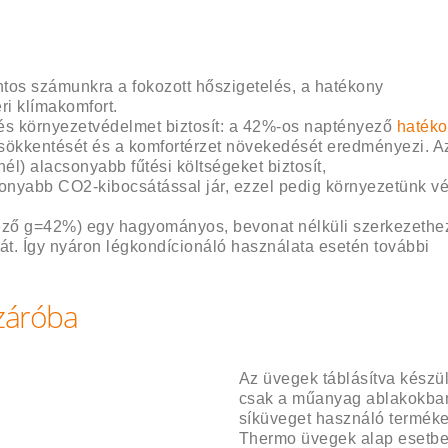
ntos számunkra a fokozott hőszigetelés, a hatékony
ri klímakomfort.
és környezetvédelmet biztosít: a 42%-os naptényező
haték
 csökkentését és a komfortérzet növekedését eredményezi. A
l) alacsonyabb fűtési költségeket biztosít,
onyabb CO2-kibocsátással jár, ezzel pedig környezetünk 
yező g=42%) egy hagyományos, bevonat nélküli szerkezethe
át. Így nyáron légkondícionáló használata esetén további
záróba
Az üvegek táblásítva kész
csak a műanyag ablakokba
síküveget használó terméke
Thermo üvegek alap esetbe