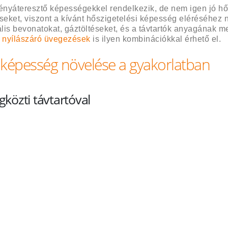
ényáteresztő képességekkel rendelkezik, de nem igen jó hő
seket, viszont a kívánt hőszigetelési képesség eléréséhez 
ális bevonatokat, gáztöltéseket, és a távtartók anyagának m
ű
nyílászáró üvegezések
is ilyen kombinációkkal érhető el.
 képesség növelése a gyakorlatban
özti távtartóval