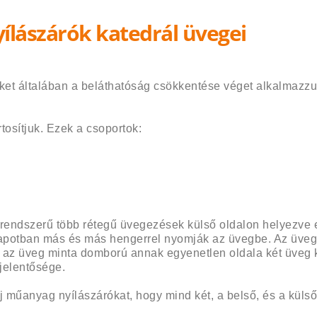
ílászárók katedrál üvegei
et általában a beláthatóság csökkentése véget alkalmazzuk
tosítjuk. Ezek a csoportok:
endszerű több rétegű üvegezések külső oldalon helyezve e
állapotban más és más hengerrel nyomják az üvegbe. Az üveg
 az üveg minta domború annak egyenetlen oldala két üveg k
 jelentősége.
j műanyag nyílászárókat, hogy mind két, a belső, és a külső