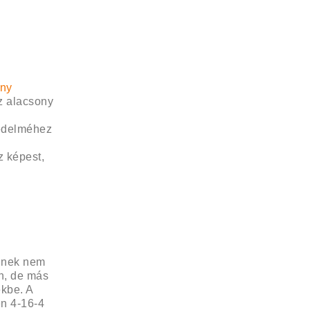
ony
z alacsony
védelméhez
z képest,
ülnek nem
n, de más
kbe. A
n 4-16-4