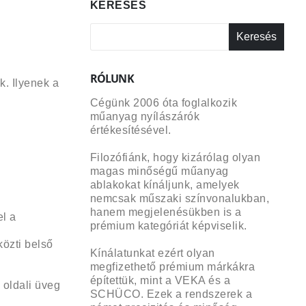
KERESÉS
Keresés
RÓLUNK
. Ilyenek a
Cégünk 2006 óta foglalkozik
műanyag nyílászárók
értékesítésével.
Filozófiánk, hogy kizárólag olyan
magas minőségű műanyag
ablakokat kínáljunk, amelyek
nemcsak műszaki színvonalukban,
hanem megjelenésükben is a
l a
prémium kategóriát képviselik.
özti belső
Kínálatunkat ezért olyan
megfizethető prémium márkákra
építettük, mint a VEKA és a
 oldali üveg
SCHÜCO. Ezek a rendszerek a