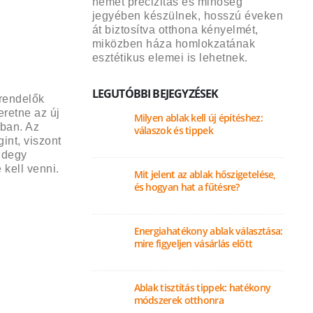
német precizitás és minőség
jegyében készülnek, hosszú éveken
át biztosítva otthona kényelmét,
miközben háza homlokzatának
esztétikus elemei is lehetnek.
LEGUTÓBBI BEJEGYZÉSEK
grendelők
eretne az új
Milyen ablak kell új építéshez:
óban. Az
válaszok és tippek
int, viszont
ndegy
kell venni.
Mit jelent az ablak hőszigetelése,
és hogyan hat a fűtésre?
Energiahatékony ablak választása:
mire figyeljen vásárlás előtt
Ablak tisztítás tippek: hatékony
módszerek otthonra