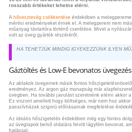
rosszabb értékeket lehetne elérni.
A
hőveszteség csökkentése
érdekében a melegperemek 
mérési eredményeket érnek el. A melegperem nem más mi
műanyag távtartóra történő cserélése. Mivel a nyílászá
volt az üveg gyártók részéréről.
HA TEHETJÜK MINDIG IGYEKEZZÜNK ILYEN M
Gáztöltés és Low-E bevonatos üvegezés
Az ablakok üvegeinek másik fontos hőszigetelésnövel
eredményez. Az argon gáz manapság már alapfelszerel
üvegben. Ha további javulást szeretnénk elérni akkor a
Ez viszont amellett hogy költséges, már nem hoz akkor
passzívházak szigorú előírásainak megfelelése érdeké
Az ideális hőszigetelés érdekében még egy fontos dol
az üveglapok belső oldalára felvitt lágyfém bevonat, a
hatással.