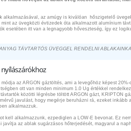
alkalmazásával, az amúgy is kiválóan hőszigetelő üvege
nt az üvegközti évtizedek óta alkalmazott alumínium távt
rók esetében itt van a legnagyobb hőveszteség, így ez logik
ŰANYAG TÁVTARTÓS ÜVEGGEL RENDELNI ABLAKAINKA
 nyílászárókhoz
ő módja az ARGON gáztöltés, ami a levegőhöz képest 20%-o
tségben ott van minden minimum 1.0 Ug értékkel rendelkez
 távtartók közötti légrésbe töltött ARGON gázt, KRIPTON gáz
 mérvű javulást, hogy megérje beruházni rá, ezeket inkább 
ben alkalmazzuk.
got kell alkalmazzunk, ezpediglen a LOW-E bevonat. Ez ne
mi javítja az ablak sugárzásos hőterjedését, magyarul a nap