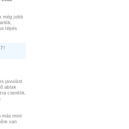
k még jobb
artók,
us lépés
T!
s javulást
ő ablak
ra cserélik.
a
m más mint
hőre van