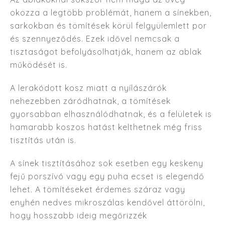
okozza a legtöbb problémát, hanem a sínekben,
sarkokban és tömítések körül felgyülemlett por
és szennyeződés. Ezek idővel nemcsak a
tisztaságot befolyásolhatják, hanem az ablak
működését is.
A lerakódott kosz miatt a nyílászárók
nehezebben záródhatnak, a tömítések
gyorsabban elhasználódhatnak, és a felületek is
hamarabb koszos hatást kelthetnek még friss
tisztítás után is.
A sínek tisztításához sok esetben egy keskeny
fejű porszívó vagy egy puha ecset is elegendő
lehet. A tömítéseket érdemes száraz vagy
enyhén nedves mikroszálas kendővel áttörölni,
hogy hosszabb ideig megőrizzék