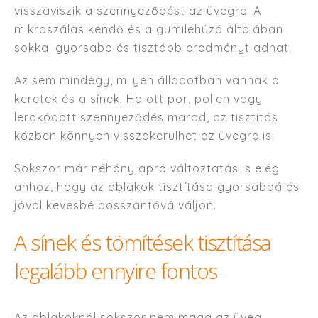
visszaviszik a szennyeződést az üvegre. A
mikroszálas kendő és a gumilehúzó általában
sokkal gyorsabb és tisztább eredményt adhat.
Az sem mindegy, milyen állapotban vannak a
keretek és a sínek. Ha ott por, pollen vagy
lerakódott szennyeződés marad, az tisztítás
közben könnyen visszakerülhet az üvegre is.
Sokszor már néhány apró változtatás is elég
ahhoz, hogy az ablakok tisztítása gyorsabbá és
jóval kevésbé bosszantóvá váljon.
A sínek és tömítések tisztítása
legalább ennyire fontos
Az ablakoknál sokszor nem maga az üveg