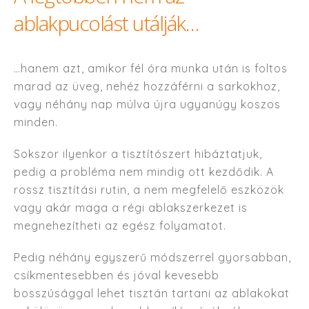
ablakpucolást utálják…
…hanem azt, amikor fél óra munka után is foltos
marad az üveg, nehéz hozzáférni a sarkokhoz,
vagy néhány nap múlva újra ugyanúgy koszos
minden.
Sokszor ilyenkor a tisztítószert hibáztatjuk,
pedig a probléma nem mindig ott kezdődik. A
rossz tisztítási rutin, a nem megfelelő eszközök
vagy akár maga a régi ablakszerkezet is
megnehezítheti az egész folyamatot.
Pedig néhány egyszerű módszerrel gyorsabban,
csíkmentesebben és jóval kevesebb
bosszúsággal lehet tisztán tartani az ablakokat