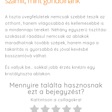
számít, mint gondolnánk
A tiszta üvegfelületek nemcsak szebbé teszik az
otthont, hanem világosabbá és kellemesebbé is
a mindennapi tereket. Néhány egyszerű tisztítási
szokással ráadásul nemcsak az ablakok
maradhatnak tovább szépek, hanem maga a
takarítás is gyorsabbá és jóval kevésbé
bosszantóvá válhat.
És valljuk be… sokkal jobb érzés kinézni egy
kristálytiszta ablakon.
Mennyire találta hasznosnak
ezt a bejegyzést?
Kattintson a csillagokra!